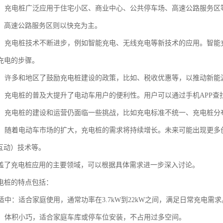
场景：充电桩广泛应用于住宅小区、商业中心、公共停车场、高速公路服务
，高速公路服务区则以快充为主。
发展：充电桩技术不断进步，例如智能充电、无线充电等新技术的应用。智
充电的步骤。
支持：许多和地区了鼓励充电桩建设的政策，比如、税收优惠等，以推动新能
体验：充电桩的普及大提升了电动车用户的便利性。用户可以通过手机APP
挑战：充电桩的建设和运营仍面临一些挑战，比如充电标准不统一、充电桩
趋势：随着电动车市场的扩大，充电桩的需求将持续增长。未来可能出现更
网互动）技术等。
盖了充电桩应用的主要领域，可以根据具体需求进一步深入讨论。
电桩的特点包括：
度适中：适合家庭使用，通常功率在3.7kW到22kW之间，满足日常充电需求
方便：体积小巧，适合家庭车库或停车位安装，不占用过多空间。