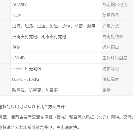
AC220V
额定输出电流
7KW
使用场景
过流、短路、过压、欠压、急停、防雷、漏电保护
充电方式
扫码支付充电、刷卡支付充电
充电枪线长
单枪
通信接口
≤50 dB
工作环境温度
≤95%PH 无凝结
防护等级
80kPa～110kPa
海拔高度
防潮湿，防霉变，防盐雾
重量
电桩的应用可以从以下几个方面展开：
桩的类型：目前主要有交流充电桩（慢充）和直流充电桩（快充）两种。交
电桩适合公共场所或紧急补电，充电速度快。