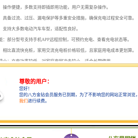
简单：操作便捷，多数支持即插即用功能，用户无需复杂操作。
性高：具备过流、过压、漏电保护等多重安全措施，确保充电过程安全可靠。
性强：支持大多数电动汽车车型，适配性良好。
化功能：部分型号支持手机APP远程控制，可预约充电、查看充电状态等。
实惠：相比直流快充桩，家用交流充电桩价格较低，且家庭用电成本更划算。
网负荷小：充电功率较低，对家庭电网冲击较小，适合长期使用。
简单：结构相对简单，故障率低，日常维护需求少。
保节能：利用夜间低谷电价充电，既经济又环保。