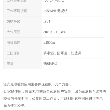
工作环境温度
-20℃～+50℃
工作环境湿度
≤95%PH 无凝结
防护等级
IP54
大气压强
80kPa～110kPa
海拔高度
≤2500m
三防保护
防潮湿，防霉变，防盐雾
重量
裸机6KG
慢充充电桩的应用主要体现在以下几个方面：
1. 家庭使用：慢充充电桩适合家庭用户安装，因为家庭用车通常有
较长的停车时间，如夜间或工作日，可以利用这些时间进行充电，
既方便又经济。