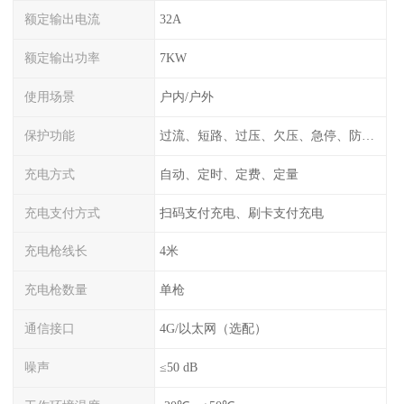
额定输出电流
32A
额定输出功率
7KW
使用场景
户内/户外
保护功能
过流、短路、过压、欠压、急停、防雷、漏电保护
充电方式
自动、定时、定费、定量
充电支付方式
扫码支付充电、刷卡支付充电
充电枪线长
4米
充电枪数量
单枪
通信接口
4G/以太网（选配）
噪声
≤50 dB